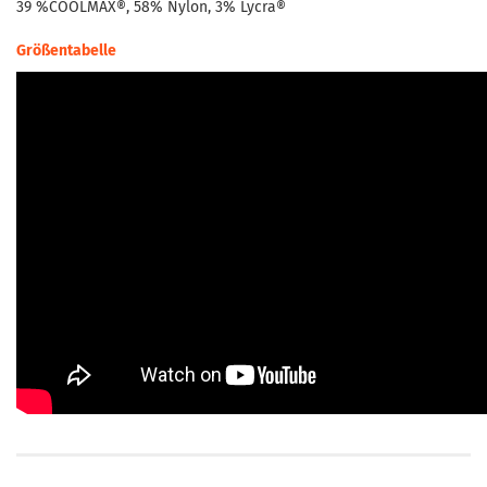
39 %COOLMAX®, 58% Nylon, 3% Lycra®
Größentabelle