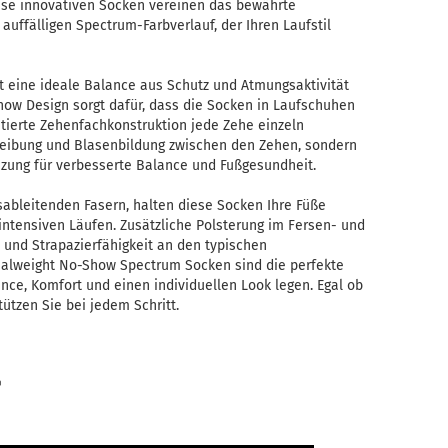
ese innovativen Socken vereinen das bewährte
auffälligen Spectrum-Farbverlauf, der Ihren Laufstil
et eine ideale Balance aus Schutz und Atmungsaktivität
ow Design sorgt dafür, dass die Socken in Laufschuhen
tierte Zehenfachkonstruktion jede Zehe einzeln
 Reibung und Blasenbildung zwischen den Zehen, sondern
izung für verbesserte Balance und Fußgesundheit.
tsableitenden Fasern, halten diese Socken Ihre Füße
ntensiven Läufen. Zusätzliche Polsterung im Fersen- und
 und Strapazierfähigkeit an den typischen
inalweight No-Show Spectrum Socken sind die perfekte
ance, Komfort und einen individuellen Look legen. Egal ob
tützen Sie bei jedem Schritt.
®