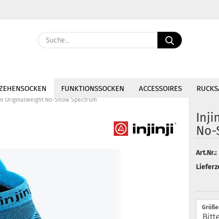
Lieferland
Suche...
E-Ma
ZEHENSOCKEN
FUNKTIONSSOCKEN
ACCESSOIRES
RUCKS
Pass
Run Originalweight No-Show Spectrum
Inji
No-
Konto 
Art.Nr.:
Passw
Lieferze
Größe