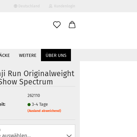
Deutschland
Kundenlogin
il
ÄCKE
WEITERE
ÜBER UNS
wort
nji Run Originalweight
Show Spectrum
erstellen
262110
ort vergessen?
it:
3-4 Tage
(Ausland abweichend)
: