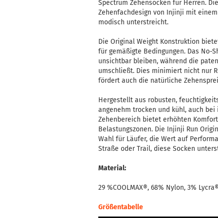
Spectrum Zehensocken für Herren. Di
Zehenfachdesign von Injinji mit einem 
modisch unterstreicht.
Die Original Weight Konstruktion biet
für gemäßigte Bedingungen. Das No-Sh
unsichtbar bleiben, während die paten
umschließt. Dies minimiert nicht nur
fördert auch die natürliche Zehenspre
Hergestellt aus robusten, feuchtigkei
angenehm trocken und kühl, auch bei i
Zehenbereich bietet erhöhten Komfort
Belastungszonen. Die Injinji Run Orig
Wahl für Läufer, die Wert auf Perform
Straße oder Trail, diese Socken unters
Material:
29 %COOLMAX®, 68% Nylon, 3% Lycra
Größentabelle