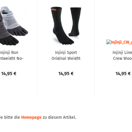
Injinji Run
Injinji Sport
Injinji Line
htweight No-
Original Weight
Crew Woo
Show NEW
Crew
Coolmax...
14,95 €
14,95 €
14,95 €
e bitte die
Homepage
zu diesem Artikel.