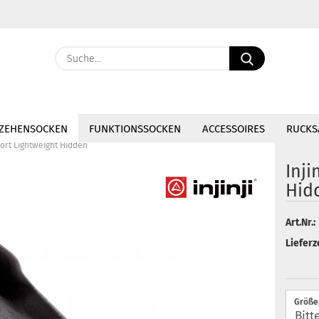
Lieferland
Suche...
E-Ma
ZEHENSOCKEN
FUNKTIONSSOCKEN
ACCESSOIRES
RUCKS
Pass
Sport Lightweight Hidden
Inji
Hid
Konto 
Art.Nr.:
Passw
Lieferze
Größe