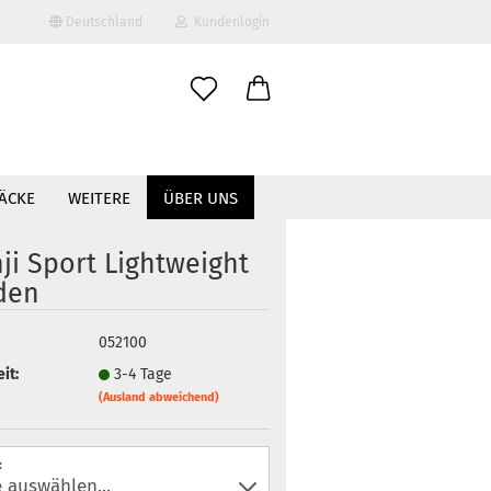
Deutschland
Kundenlogin
il
ÄCKE
WEITERE
ÜBER UNS
wort
nji Sport Lightweight
den
erstellen
052100
ort vergessen?
it:
3-4 Tage
(Ausland abweichend)
: