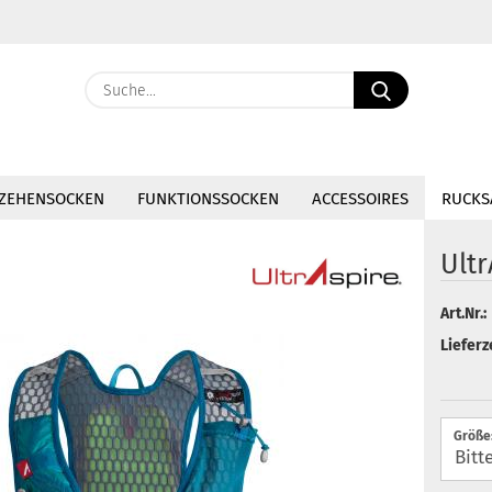
Lieferland
Suche...
E-Ma
ZEHENSOCKEN
FUNKTIONSSOCKEN
ACCESSOIRES
RUCKS
Pass
Ultr
Art.Nr.:
Konto 
Lieferze
Passw
Größe