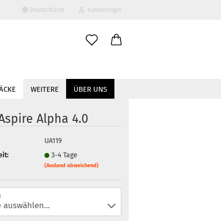
Deutschland
Kundenlogin
il
ÄCKE
WEITERE
ÜBER UNS
wort
Aspire Alpha 4.0
UA119
erstellen
it:
3-4 Tage
ort vergessen?
(Ausland abweichend)
: